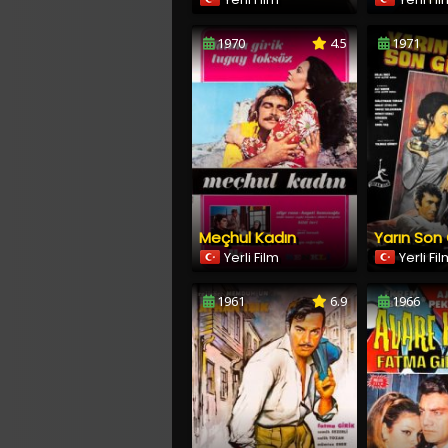
1970
4.5
1971
Meçhul Kadın
Yarın Son
Yerli Film
Yerli Fi
1961
6.9
1966