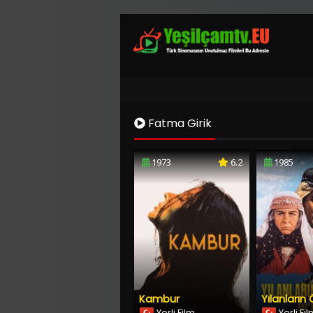
Fatma Girik
1973
6.2
1985
Kambur
Yılanların
Yerli Film
Yerli Fi