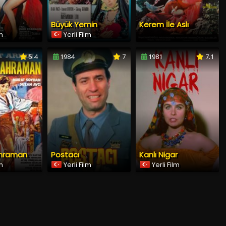
Büyük Yemin
Kerem İle Aslı
lm
Yerli Film
5.4
1984
7
1981
7.1
ahraman
Postacı
Kanlı Nigar
lm
Yerli Film
Yerli Film