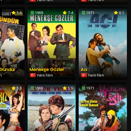
5.6
1969
7.4
1971
6.1
 Gündür
Menekşe Gözler
Acı
lm
Yerli Film
Yerli Film
5.5
1969
5.9
1971