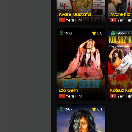
Avare Mustafa
Avare Kız
Yerli Film
Yerli Fi
1973
5.8
1966
Ezo Gelin
Kolsuz K
Yerli Film
Yerli Fi
1987
6.1