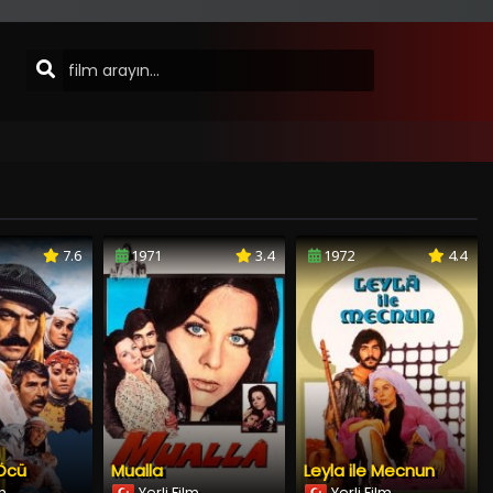
7.6
1971
3.4
1972
4.4
 Öcü
Mualla
Leyla ile Mecnun
lm
Yerli Film
Yerli Film