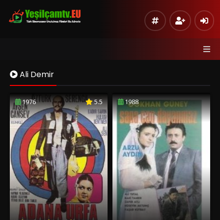
Ali Demir
1976
5.5
1988